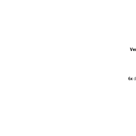
Ve
6x
d