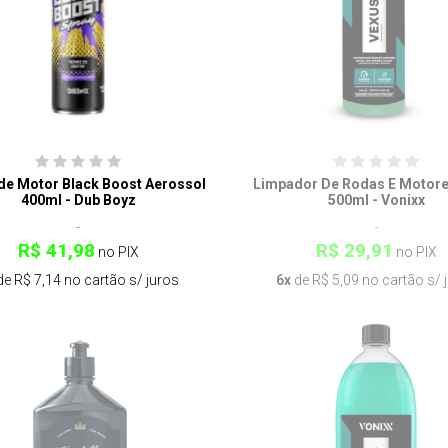
 de Motor Black Boost Aerossol
Limpador De Rodas E Motore
400ml - Dub Boyz
500ml - Vonixx
R$ 41,98
R$ 29,91
no PIX
no PIX
e R$ 7,14 no cartão s/ juros
6x
de R$ 5,09 no cartão s/ 