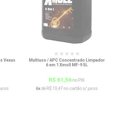
s Vexus
Multiuso / APC Concentrado Limpador
6 em 1 Xmoll MF-9 5L
R$ 61,56
no PIX
juros
6x
de R$ 10,47 no cartão s/ juros