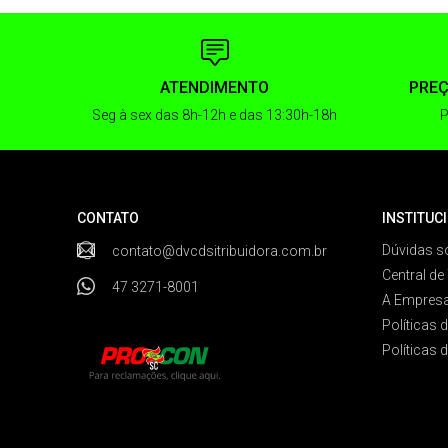
ATENDIMENTO
PREÇ
Seg à sex das 8h-12h e das 13:30h-18h
P
CONTATO
INSTITUC
Dúvidas s
contato@dvcdsitribuidora.com.br
Central de
47 3271-8001
A Empres
Políticas 
Políticas 