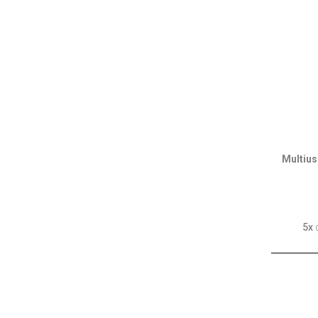
Multiu
5x
d