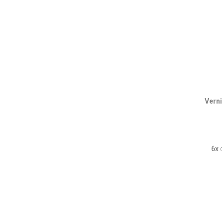
Vern
6x
d