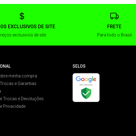
OS EXCLUSIVOS DE SITE
FRETE
reços exclusivos de site
Para todo o Brasil
IONAL
SELOS
obre minha compra
 Trocas e Garantias
a
de Trocas e Devoluções
de Privacidade