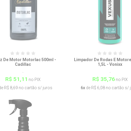
iz De Motor Motorlac 500ml -
Limpador De Rodas E Motore
Cadillac
1,5L - Vonixx
R$ 51,11
R$ 35,76
no PIX
no PIX
e R$ 8,69 no cartão s/ juros
6x
de R$ 6,08 no cartão s/ 