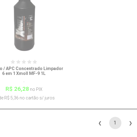
so / APC Concentrado Limpador
6 em 1 Xmoll MF-9 1L
R$ 26,28
no PIX
e R$ 5,36 no cartão s/ juros
1
❮
❯